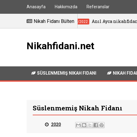
Anasayfa
Hakkımızda
Referanslar
Nikah Fidanı Bülten
Anıl Ayca nikahfidanı İstanbul
18/10/2022
Nikahfidani.net
SÜSLENMEMIŞ NIKAH FIDANI
NIKAH FIDA
Süslenmemiş Nikah Fidanı
2020