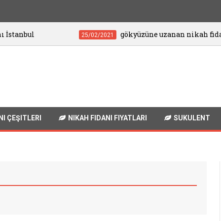
gökyüzüne uzanan nikah fidanları
25/02/2021
NI ÇEŞITLERI
NIKAH FIDANI FIYATLARI
SUKULENT