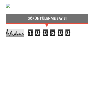
GÖRÜNTÜLENME SAYISI
1
0
0
5
0
0