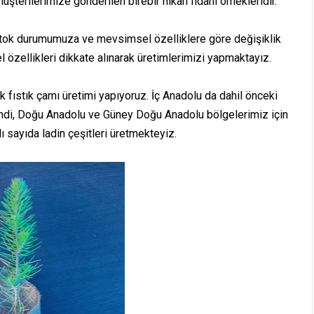
müşterilerimize gönderilen birebir nikah fidanı örnekleridir.
r stok durumumuza ve mevsimsel özelliklere göre değişiklik
l özellikleri dikkate alınarak üretimlerimizi yapmaktayız.
 fıstık çamı üretimi yapıyoruz. İç Anadolu da dahil önceki
landi, Doğu Anadolu ve Güney Doğu Anadolu bölgelerimiz için
lı sayıda ladin çeşitleri üretmekteyiz.