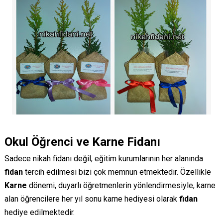
Okul Öğrenci ve Karne Fidanı
Sadece nikah fidanı değil, eğitim kurumlarının her alanında
fidan
tercih edilmesi bizi çok memnun etmektedir. Özellikle
Karne
dönemi, duyarlı öğretmenlerin yönlendirmesiyle, karne
alan öğrencilere her yıl sonu karne hediyesi olarak
fidan
hediye edilmektedir.