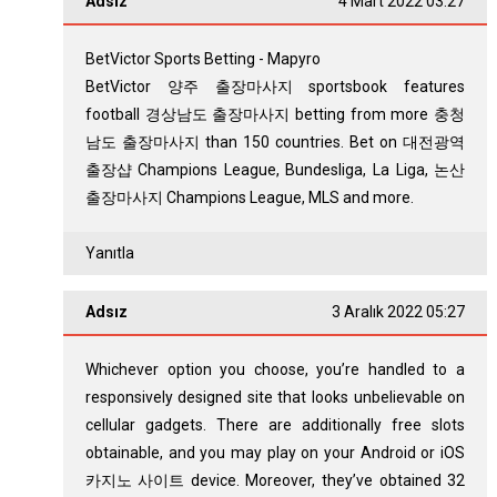
Adsız
4 Mart 2022 03:27
BetVictor Sports Betting - Mapyro
BetVictor
양주 출장마사지
sportsbook features
football
경상남도 출장마사지
betting from more
충청
남도 출장마사지
than 150 countries. Bet on
대전광역
출장샵
Champions League, Bundesliga, La Liga,
논산
출장마사지
Champions League, MLS and more.
Yanıtla
Adsız
3 Aralık 2022 05:27
Whichever option you choose, you’re handled to a
responsively designed site that looks unbelievable on
cellular gadgets. There are additionally free slots
obtainable, and you may play on your Android or iOS
카지노 사이트
device. Moreover, they’ve obtained 32