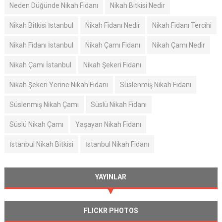
Neden Düğünde Nikah Fidanı
Nikah Bitkisi Nedir
Nikah Bitkisi İstanbul
Nikah Fidanı Nedir
Nikah Fidanı Tercihi
Nikah Fidanı İstanbul
Nikah Çamı Fidanı
Nikah Çamı Nedir
Nikah Çamı İstanbul
Nikah Şekeri Fidanı
Nikah Şekeri Yerine Nikah Fidanı
Süslenmiş Nikah Fidanı
Süslenmiş Nikah Çamı
Süslü Nikah Fidanı
Süslü Nikah Çamı
Yaşayan Nikah Fidanı
İstanbul Nikah Bitkisi
İstanbul Nikah Fidanı
YAYINLAR
FLICKR PHOTOS