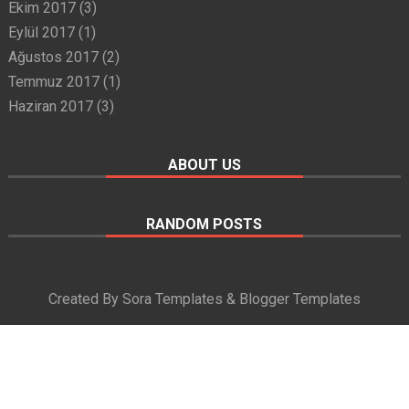
Ekim 2017
(3)
Eylül 2017
(1)
Ağustos 2017
(2)
Temmuz 2017
(1)
Haziran 2017
(3)
ABOUT US
RANDOM POSTS
Created By
Sora Templates
&
Blogger Templates