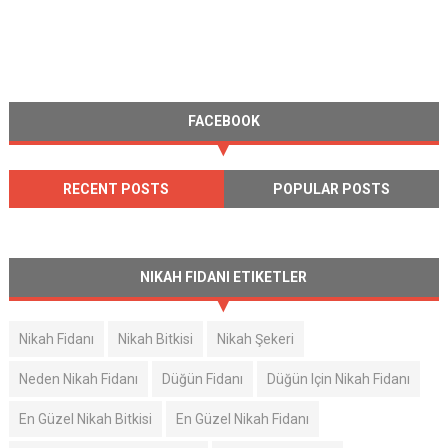
FACEBOOK
RECENT POSTS
POPULAR POSTS
NIKAH FIDANI ETIKETLER
Nikah Fidanı
Nikah Bitkisi
Nikah Şekeri
Neden Nikah Fidanı
Düğün Fidanı
Düğün Için Nikah Fidanı
En Güzel Nikah Bitkisi
En Güzel Nikah Fidanı